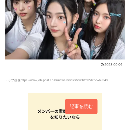
2023.09.06
トップ画像https://www.job-post.co.kr/news/articleView.html?idxno=69349
記事を読む