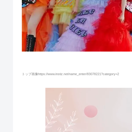
トップ画像https://www.instiz.net/name_enter/83078221?category=2