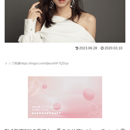
2023.06.28
2020.03.10
トップ画像https://imgur.com/t/jisoo/hF7QDzp