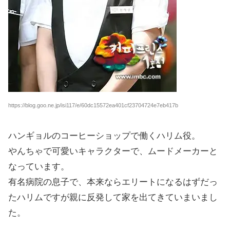
https://blog.goo.ne.jp/isi117/e/60dc15572ea401cf23704724e7eb417b
ハンギョルのコーヒーショップで働くハリム役。
やんちゃで可愛いキャラクターで、ムードメーカーと
なっています。
有名病院の息子で、本来ならエリートになるはずだっ
たハリムですが親に反発して家を出てきていまいまし
た。