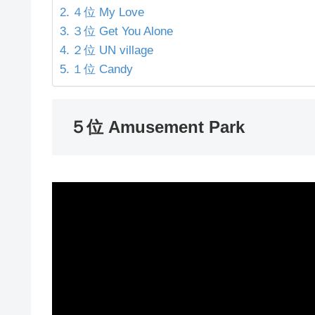
４位 My Love
３位 Get You Alone
２位 UN village
１位 Candy
５位 Amusement Park