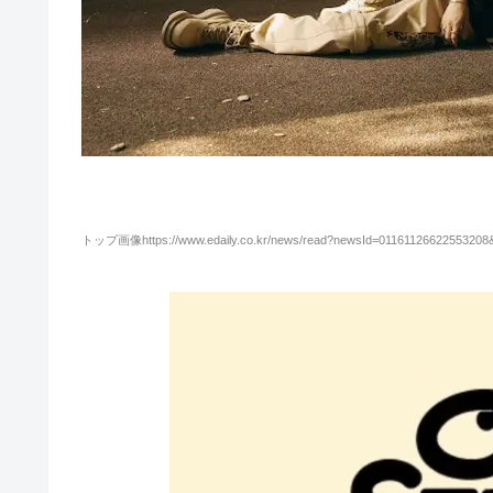
トップ画像https://www.edaily.co.kr/news/read?newsId=0116112662255320