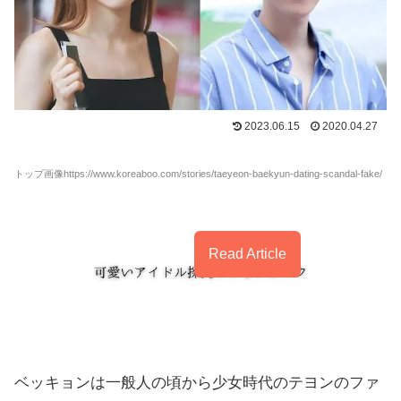
2023.06.15
2020.04.27
トップ画像https://www.koreaboo.com/stories/taeyeon-baekyun-dating-scandal-fake/
Read Article
ベッキョンは一般人の頃から少女時代のテヨンのファ