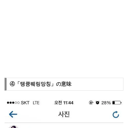
④「탱큥붸링망칭」の意味