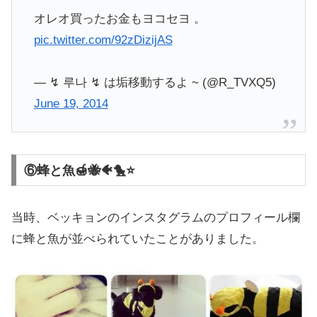
オレオ買ったお金もヨコセヨ 。
pic.twitter.com/92zDizijAS
— ↯ 루나 ↯ は垢移動するよ ~ (@R_TVXQ5)
June 19, 2014
⑥蜂と魚🍯🐝🐠🐤⭐️
当時、ベッキョンのインスタグラムのプロフィール欄
に蜂と魚が並べられていたことがありました。