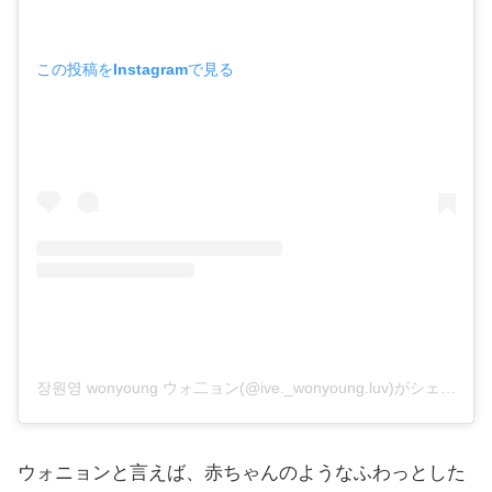
この投稿をInstagramで見る
장원영 wonyoung ウォ二ョン(@ive._wonyoung.luv)がシェアした投稿
ウォニョンと言えば、赤ちゃんのようなふわっとした