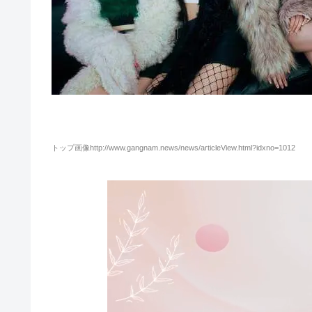
トップ画像http://www.gangnam.news/news/articleView.html?idxno=1012