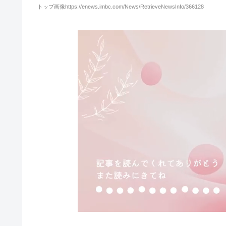
トップ画像https://enews.imbc.com/News/RetrieveNewsInfo/366128