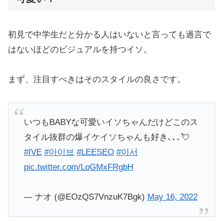
初見で中学生だと分かる人はいないと言っても過言で
はないほどのビジュアルを持つイソ。
まず、注目すべきはそのスタイルの良さです。
いつもBABYな可愛いイソちゃんだけどこのス
タイル抜群の爆イケイソちゃんも好き､､､💘
#IVE
#아이브
#LEESEO
#이서
pic.twitter.com/LoGMxFRgbH
— ナオ (@EOzQS7VnzuK7Bgk)
May 16, 2022