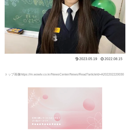
2023.05.19
2022.08.15
トップ画像https://m.wowtv.co.kr/NewsCenter/News/Read?articleId=A202202220030