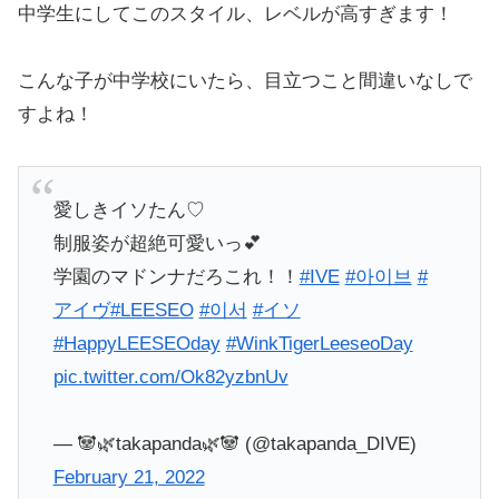
中学生にしてこのスタイル、レベルが高すぎます！
こんな子が中学校にいたら、目立つこと間違いなしで
すよね！
愛しきイソたん♡
制服姿が超絶可愛いっ💕
学園のマドンナだろこれ！！
#IVE
#아이브
#
アイヴ
#LEESEO
#이서
#イソ
#HappyLEESEOday
#WinkTigerLeeseoDay
pic.twitter.com/Ok82yzbnUv
— 🐼🌿takapanda🌿🐼 (@takapanda_DIVE)
February 21, 2022