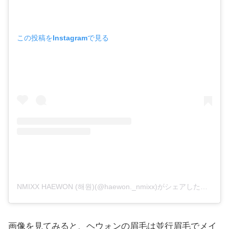
この投稿をInstagramで見る
NMIXX HAEWON (해원)(@haewon._nmixx)がシェアした投稿
画像を見てみると、ヘウォンの眉毛は並行眉毛でメイ