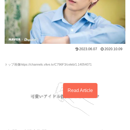
2023.06.07
2020.10.09
トップ画像https://channels.vlive.tv/C796F3/celeb/1.14054071
Read Article