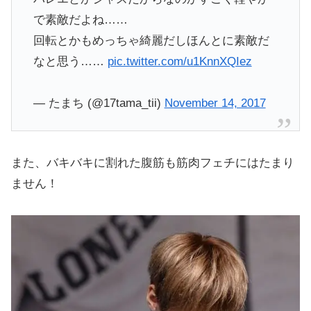
で素敵だよね……
回転とかもめっちゃ綺麗だしほんとに素敵だ
なと思う……
pic.twitter.com/u1KnnXQIez
— たまち (@17tama_tii)
November 14, 2017
また、バキバキに割れた腹筋も筋肉フェチにはたまり
ません！