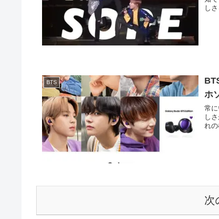
しさ
B
BTS
ホ
常に
しさ
れの
次