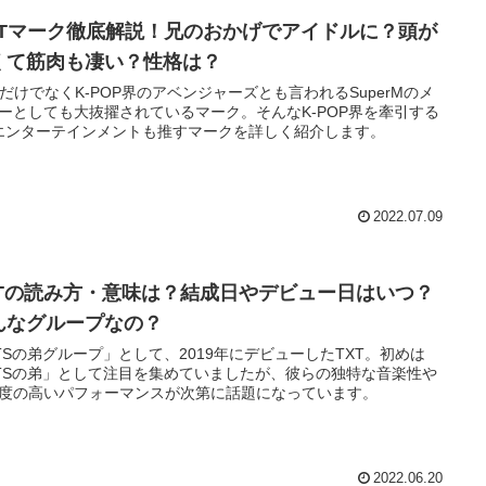
CTマーク徹底解説！兄のおかげでアイドルに？頭が
くて筋肉も凄い？性格は？
TだけでなくK-POP界のアベンジャーズとも言われるSuperMのメ
ーとしても大抜擢されているマーク。そんなK-POP界を牽引する
エンターテインメントも推すマークを詳しく紹介します。
2022.07.09
XTの読み方・意味は？結成日やデビュー日はいつ？
んなグループなの？
TSの弟グループ」として、2019年にデビューしたTXT。初めは
TSの弟」として注目を集めていましたが、彼らの独特な音楽性や
度の高いパフォーマンスが次第に話題になっています。
2022.06.20