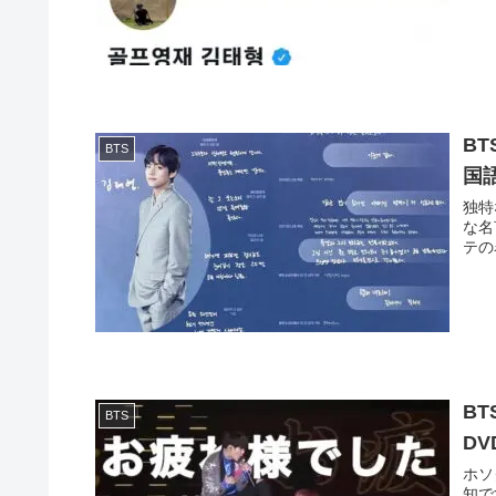
B
BTS
国
独特
な名
テの
B
BTS
D
ホソ
知で