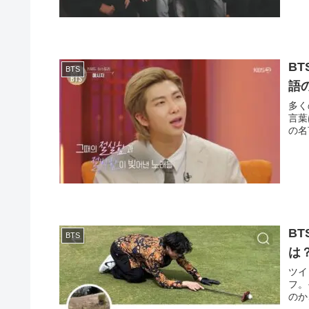
B
BTS
語
多く
言葉
の名
B
BTS
は
ツイ
フ。
のか