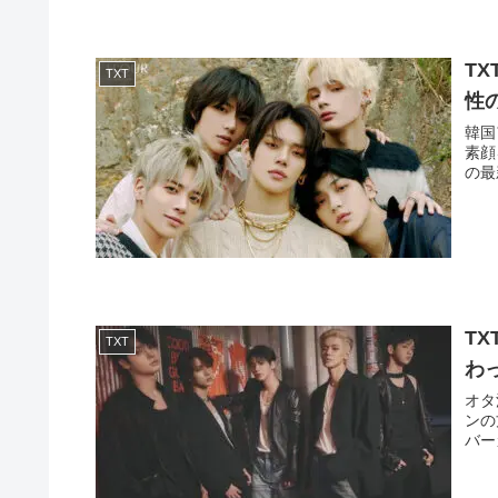
T
TXT
性
韓国
素顔
の最
T
TXT
わ
オタ
ンの
バー