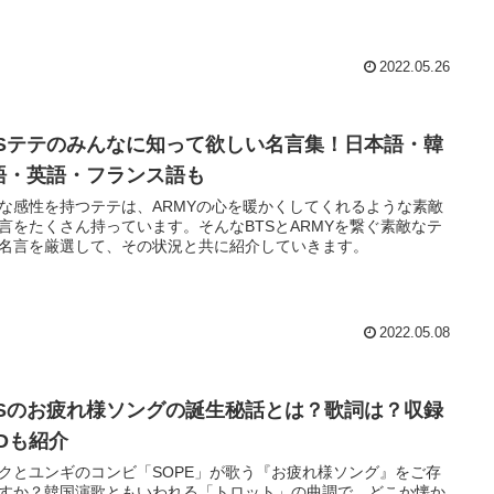
2022.05.26
TSテテのみんなに知って欲しい名言集！日本語・韓
語・英語・フランス語も
な感性を持つテテは、ARMYの心を暖かくしてくれるような素敵
言をたくさん持っています。そんなBTSとARMYを繋ぐ素敵なテ
名言を厳選して、その状況と共に紹介していきます。
2022.05.08
TSのお疲れ様ソングの誕生秘話とは？歌詞は？収録
VDも紹介
クとユンギのコンビ「SOPE」が歌う『お疲れ様ソング』をご存
すか？韓国演歌ともいわれる「トロット」の曲調で、どこか懐か