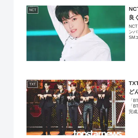
N
NCT
良
NC
ンバ
SM
T
TXT
ど
「B
「B
完成