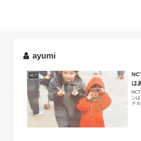
ayumi
N
NCT
は
NC
ンは
テヨ