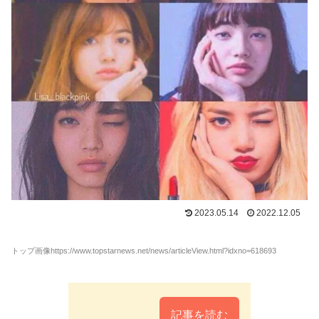
2023.05.14
2022.12.05
トップ画像https://www.topstarnews.net/news/articleView.html?idxno=618693
記事を読む