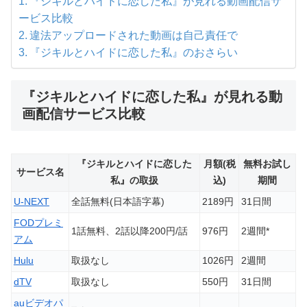
『ジキルとハイドに恋した私』が見れる動画配信サ
ービス比較
違法アップロードされた動画は自己責任で
『ジキルとハイドに恋した私』のおさらい
『ジキルとハイドに恋した私』が見れる動
画配信サービス比較
『ジキルとハイドに恋した
月額(税
無料お試し
サービス名
私』の取扱
込)
期間
U-NEXT
全話無料(日本語字幕)
2189円
31日間
FODプレミ
1話無料、2話以降200円/話
976円
2週間*
アム
Hulu
取扱なし
1026円
2週間
dTV
取扱なし
550円
31日間
auビデオパ