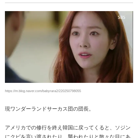
https://m.blog.naver.com/babyrara2/220250798055
現ワンダーランドサーカス団の団長。
アメリカでの修行を終え韓国に戻ってくると、ソジン
にクビを言い渡されたり、襲われたりと散々な目にあ