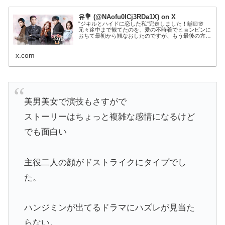
유💐 (@NAofu0ICj3RDa1X) on X
"ジキルとハイドに恋した私"完走しました！🙌🏻🌸
元々途中まで観てたのを、愛の不時着でヒョンビンに
おちて最初から観なおしたのですが、もう最後の方泣
きまくりでした...😭😭多重人格ものなだけに(?)原題
の"하이드 지킬, 나"に色々な意味がある所も好きすぎ
る...！😂💓邦題で表せないのが悲しい...
x.com
美男美女で演技もさすがで
ストーリーはちょっと複雑な感情になるけど
でも面白い
主役二人の顔がドストライクにタイプでし
た。
ハンジミンが出てるドラマにハズレが見当た
らない。