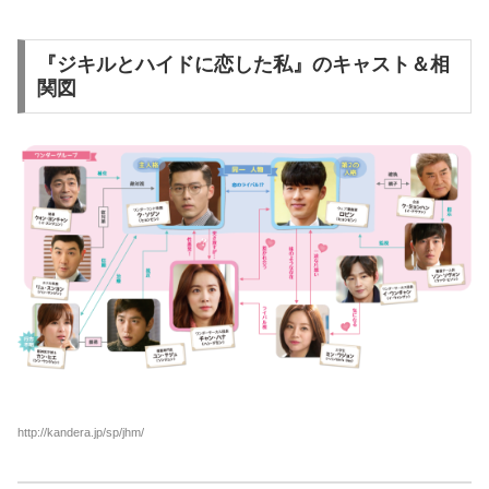
『ジキルとハイドに恋した私』のキャスト＆相
関図
http://kandera.jp/sp/jhm/