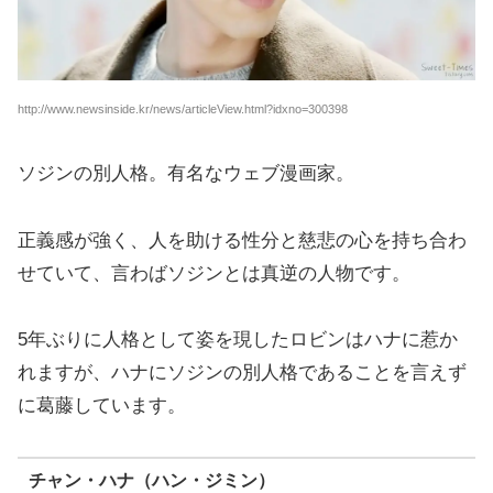
http://www.newsinside.kr/news/articleView.html?idxno=300398
ソジンの別人格。有名なウェブ漫画家。
正義感が強く、人を助ける性分と慈悲の心を持ち合わ
せていて、言わばソジンとは真逆の人物です。
5年ぶりに人格として姿を現したロビンはハナに惹か
れますが、ハナにソジンの別人格であることを言えず
に葛藤しています。
チャン・ハナ（ハン・ジミン）