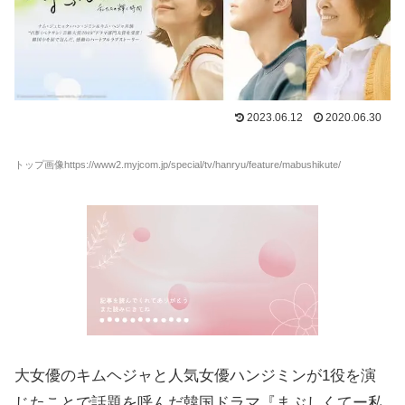
2023.06.12
2020.06.30
トップ画像https://www2.myjcom.jp/special/tv/hanryu/feature/mabushikute/
大女優のキムヘジャと人気女優ハンジミンが1役を演
じたことで話題を呼んだ韓国ドラマ『まぶしくてー私