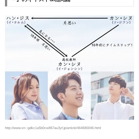
http://www.xn--gdkc1a5b0cw867au3yf.jp/article/464680046.html