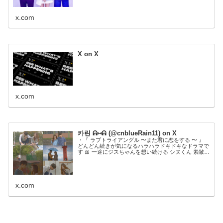
x.com
X on X
x.com
카린 ᕱ⑅ᕱ (@cnblueRain11) on X
・『 ラブトライアングル 〜また君に恋をする 〜 』
どんどん続きが気になるハラハラドキドキなドラマで
す 🎀 一途にジスちゃんを想い続ける シヌくん 素敵す
ぎた 〜 ! 💭 ❤︎・#ラブトライアングル#cnblue #이정신
#韓ドラ好きな人と繋がりたい
x.com