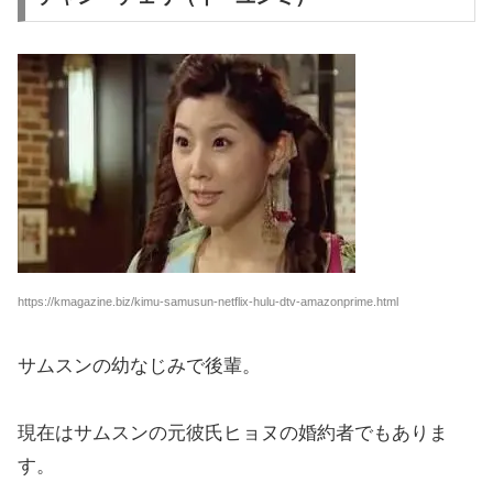
https://kmagazine.biz/kimu-samusun-netflix-hulu-dtv-amazonprime.html
サムスンの幼なじみで後輩。
現在はサムスンの元彼氏ヒョヌの婚約者でもありま
す。