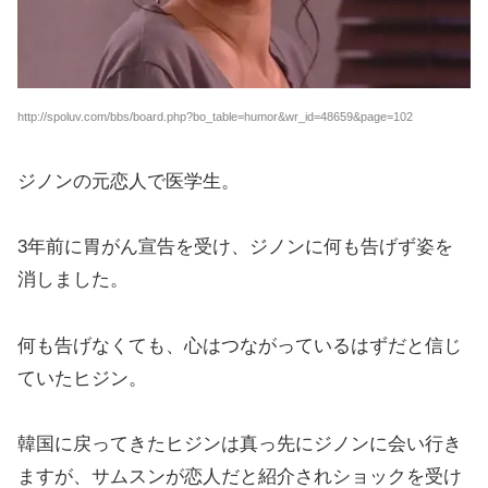
http://spoluv.com/bbs/board.php?bo_table=humor&wr_id=48659&page=102
ジノンの元恋人で医学生。
3年前に胃がん宣告を受け、ジノンに何も告げず姿を
消しました。
何も告げなくても、心はつながっているはずだと信じ
ていたヒジン。
韓国に戻ってきたヒジンは真っ先にジノンに会い行き
ますが、サムスンが恋人だと紹介されショックを受け