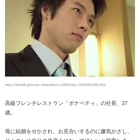
https://ameblo.jp/music-minamikaze-1082/entry-11954952468.html
高級フレンチレストラン「ボナペティ」の社長、27
歳。
母に結婚をせかされ、お見合いするのに嫌気がさし、