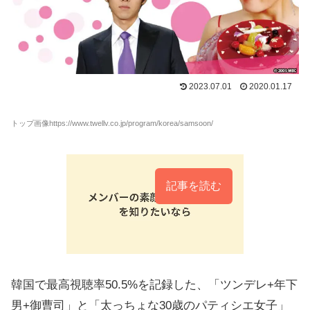
2023.07.01
2020.01.17
トップ画像https://www.twellv.co.jp/program/korea/samsoon/
記事を読む
韓国で最高視聴率50.5%を記録した、「ツンデレ+年下
男+御曹司」と「太っちょな30歳のパティシエ女子」