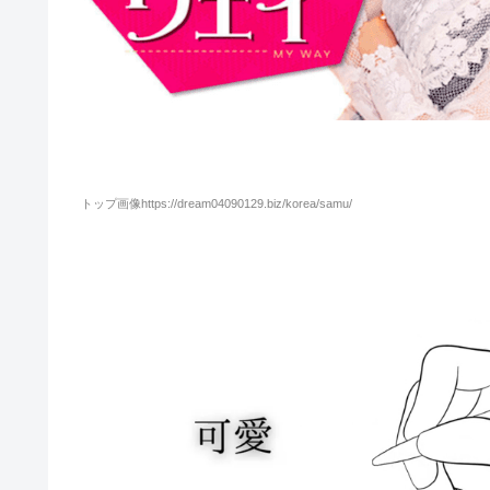
トップ画像https://dream04090129.biz/korea/samu/