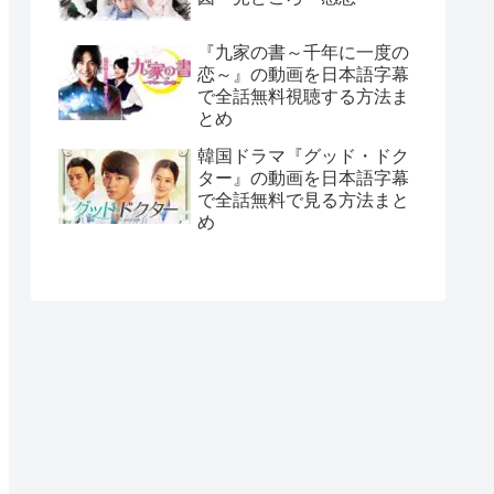
『九家の書～千年に一度の
恋～』の動画を日本語字幕
で全話無料視聴する方法ま
とめ
韓国ドラマ『グッド・ドク
ター』の動画を日本語字幕
で全話無料で見る方法まと
め