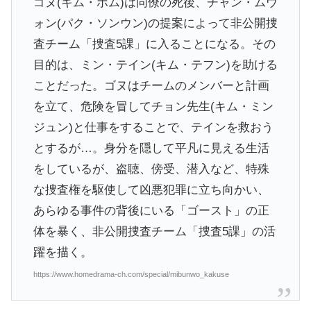
ゴヌ(キム・ボム)は同僚の死後、チャン・ムウ
ォン(パク・ソンウン)の提案によって非公開捜
査チーム「捜査5課」に入ることになる。その
目的は、ミン・テイン(キム・テフン)を助ける
ことだった。ゴヌはチームのメンバーと計画
を立て、危険を冒してチョン先生(キム・ミン
ジュン)と仕事をすることで、テインを救おう
とするが…。身分を隠して平凡に見える生活
をしているが、盗聴、傍受、潜入など、特殊
な捜査権を駆使して凶悪犯罪に立ち向かい、
あらゆる事件の背後にいる「ゴースト」の正
体を暴く、非公開捜査チーム「捜査5課」の活
躍を描く。
https://www.homedrama-ch.com/special/mibunwo_kakuse