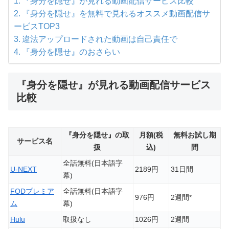
『身分を隠せ』が見れる動画配信サービス比較
『身分を隠せ』を無料で見れるオススメ動画配信サ
ービスTOP3
違法アップロードされた動画は自己責任で
『身分を隠せ』のおさらい
『身分を隠せ』が見れる動画配信サービス
比較
『身分を隠せ』の取
月額(税
無料お試し期
サービス名
扱
込)
間
全話無料(日本語字
U-NEXT
2189円
31日間
幕)
FODプレミア
全話無料(日本語字
976円
2週間*
ム
幕)
Hulu
取扱なし
1026円
2週間