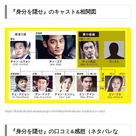
『身分を隠せ』のキャスト&相関図
https://kankokudoramaarasuji.com/mibunwokakuse-soukanzu-cast/
『身分を隠せ』の口コミ&感想（ネタバレな