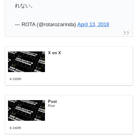
れない。
— ROTA (@rotarozarinda)
April 13, 2018
X on X
x.com
Post
Post
x.com