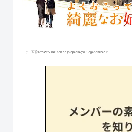
トップ画像https://tv.rakuten.co.jp/special/yokuogottekureru/