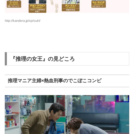
http://kandera.jp/sp/suiri/
『推理の女王』の見どころ
推理マニア主婦×熱血刑事のでこぼこコンビ