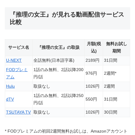
『推理の女王』が見れる動画配信サービス
比較
月額(税
無料お試し
サービス名
『推理の女王』の取扱
込)
期間
U-NEXT
全話無料(日本語字幕)
2189円
31日間
FODプレミ
1話のみ無料、2話以降200
976円
2週間*
アム
円/話
Hulu
取扱なし
1026円
2週間
1話のみ無料、2話以降250
dTV
550円
31日間
円/話
TSUTAYA TV
取扱なし
1026円
30日間
* FODプレミアムの初回2週間無料お試しは、Amazonアカウント