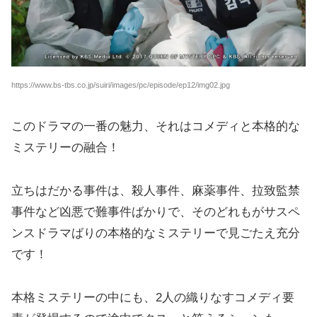
https://www.bs-tbs.co.jp/suiri/images/pc/episode/ep12/img02.jpg
このドラマの一番の魅力、それはコメディと本格的な
ミステリーの融合！
立ちはだかる事件は、殺人事件、麻薬事件、拉致監禁
事件など凶悪で難事件ばかりで、そのどれもがサスペ
ンスドラマばりの本格的なミステリーで見ごたえ充分
です！
本格ミステリーの中にも、2人の織りなすコメディ要