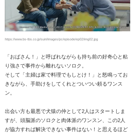
https://www.bs-tbs.co.jp/suiri/images/pc/episode/ep02/img02.jpg
「おばさん！」と呼ばれながらも持ち前の好奇心と粘
り強さで事件から離れないソロク。
そして「主婦は家で料理でもしとけ！」と怒鳴ってお
きながら、手助けをしてくれとついつい頼るワンス
ン。
出会い方も最悪で犬猿の仲として2人はスタートしま
すが、頭脳派のソロクと肉体派のワンスン、この2人
が協力すれば解決できない事件はない！と思えるほど