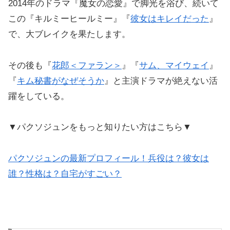
2014年のドラマ『魔女の恋愛』で脚光を浴び、続いて
この『キルミーヒールミー』『
彼女はキレイだった
』
で、大ブレイクを果たします。
その後も『
花郎＜ファラン＞
』『
サム、マイウェイ
』
『
キム秘書がなぜそうか
』と主演ドラマが絶えない活
躍をしている。
▼パクソジュンをもっと知りたい方はこちら▼
パクソジュンの最新プロフィール！兵役は？彼女は
誰？性格は？自宅がすごい？