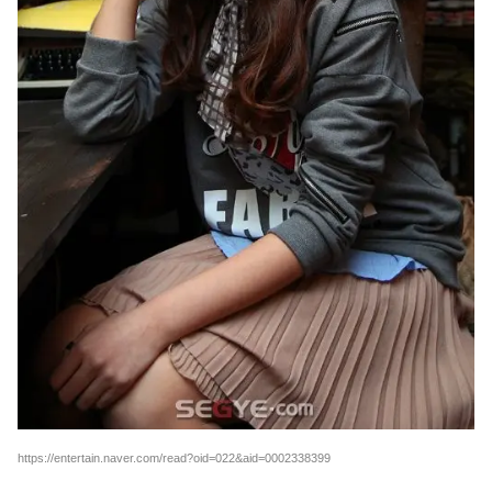
https://entertain.naver.com/read?oid=022&aid=0002338399