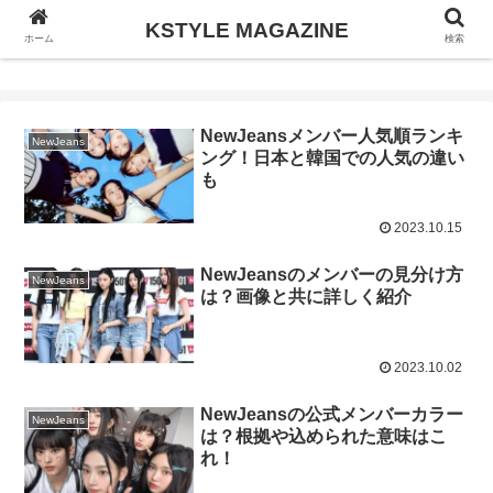
KSTYLE MAGAZINE
KSTYLE MAGAZINE
ホーム
検索
NewJeansメンバー人気順ランキ
NewJeans
ング！日本と韓国での人気の違い
も
2023.10.15
NewJeansのメンバーの見分け方
NewJeans
は？画像と共に詳しく紹介
2023.10.02
NewJeansの公式メンバーカラー
NewJeans
は？根拠や込められた意味はこ
れ！