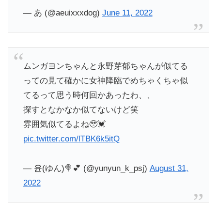
— あ (@aeuixxxdog)
June 11, 2022
ムンガヨンちゃんと永野芽郁ちゃんが似てる
っての見て確かに女神降臨でめちゃくちゃ似
てるって思う時何回かあったわ、、
探すとなかなか似てないけど笑
雰囲気似てるよね🥹💓
pic.twitter.com/lTBK6k5itQ
— 윤(ゆん)🍭💕 (@yunyun_k_psj)
August 31,
2022