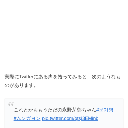
実際にTwitterにある声を拾ってみると、次のようなも
のがあります。
これとかももうただの永野芽郁ちゃん
#문가영
#ムンガヨン
pic.twitter.com/qtsj3EMinb