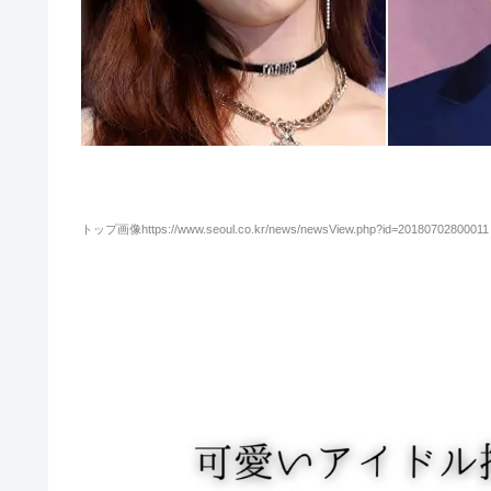
トップ画像https://www.seoul.co.kr/news/newsView.php?id=20180702800011