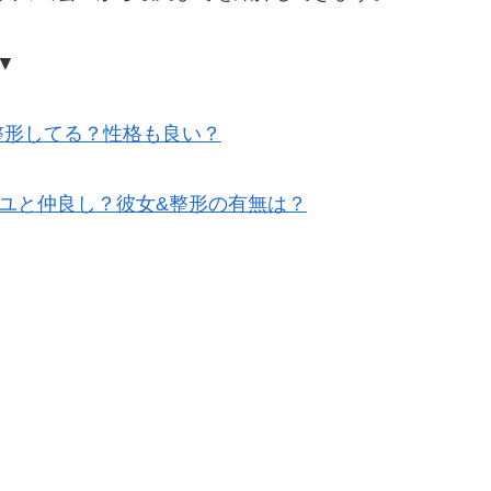
▼
整形してる？性格も良い？
ユと仲良し？彼女&整形の有無は？