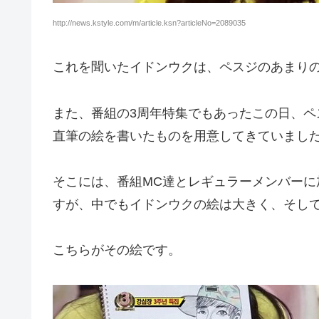
http://news.kstyle.com/m/article.ksn?articleNo=2089035
これを聞いたイドンウクは、ペスジのあまり
また、番組の3周年特集でもあったこの日、
直筆の絵を書いたものを用意してきていまし
そこには、番組MC達とレギュラーメンバー
すが、中でもイドンウクの絵は大きく、そし
こちらがその絵です。