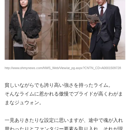
http://www.ohmynews.com/NWS_Web/View/at_pg.aspx?CNTN_CD=A0001509728
貧しいながらでも誇り高い強さを持ったライム。
そんなライムに惹かれる傲慢でプライドが高くわがま
まなジュウォン。
一見ありきたりな設定に思いますが、途中で魂が入れ
替わったりとファンタジー要素を取り入れ、それが現