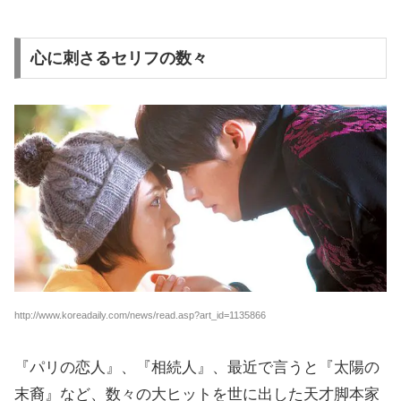
心に刺さるセリフの数々
http://www.koreadaily.com/news/read.asp?art_id=1135866
『パリの恋人』、『相続人』、最近で言うと『太陽の
末裔』など、数々の大ヒットを世に出した天才脚本家