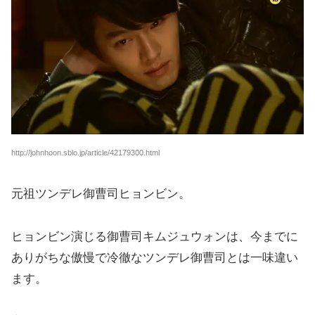
http://johnhoon.sblo.jp/article/42179300.html
元祖ツンデレ御曹司ヒョンビン。
ヒョンビン演じる御曹司キムジュウォンは、今までに
ありがちな傲慢で冷徹なツンデレ御曹司とは一味違い
ます。