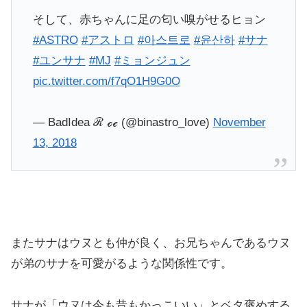
そして、赤ちゃんに足の匂い嗅がせるヒョン
#ASTRO
#アストロ
#아스트로
#윤산하
#サナ
#ユンサナ
#MJ
#ミョンジュン
pic.twitter.com/f7qO1H9G0O
— BadIdea ℛ ℴℯ (@binastro_love)
November
13, 2018
またサナはウヌとも仲が良く、お兄ちゃんであるウヌ
が弟のサナを可愛がるような関係性です。
サナが「ウヌは今も昔もかっこいい」とベタ褒めする