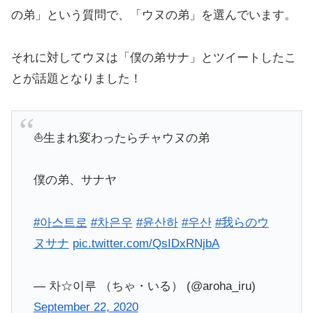
の弟」という質問で、「ウヌの弟」を選んでいます。
それに対してウヌは「僕の弟サナ」とツイートしたこ
とが話題となりました！
⛵️生まれ変わったらチャウヌの弟
僕の弟、サナヤ
#아스트로
#차은우
#윤산하
#우산
#我らのウ
ヌサナ
pic.twitter.com/QsIDxRNjbA
— 차☆이루 （ちゃ・いる） (@aroha_iru)
September 22, 2020