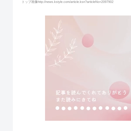
トップ画像http://news.kstyle.com/article.ksn?articleNo=2097902