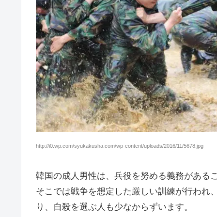
http://i0.wp.com/syukakusha.com/wp-content/uploads/2016/11/5678.jpg
韓国の成人男性は、兵役を努める義務がある
そこでは戦争を想定した厳しい訓練が行われ
り、自殺を選ぶ人も少なからずいます。