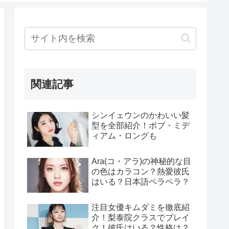
関連記事
シンイェウンのかわいい髪
型を全部紹介！ボブ・ミデ
ィアム・ロングも
Ara(コ・アラ)の神秘的な目
の色はカラコン？熱愛彼氏
はいる？日本語ペラペラ？
注目女優キムダミを徹底紹
介！梨泰院クラスでブレイ
ク！彼氏はいる？性格は？