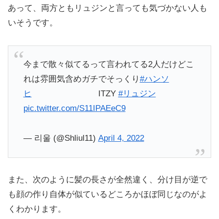
あって、両方ともリュジンと言っても気づかない人も
いそうです。
今まで散々似てるって言われてる2人だけどこ
れは雰囲気含めガチでそっくり
#ハンソ
ヒ
ITZY
#リュジン
pic.twitter.com/S11IPAEeC9
— 리울 (@Shliul11)
April 4, 2022
また、次のように髪の長さが全然違く、分け目が逆で
も顔の作り自体が似ているどころかほぼ同じなのがよ
くわかります。