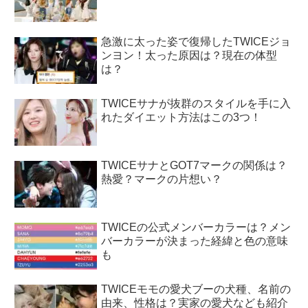
急激に太った姿で復帰したTWICEジョ
ンヨン！太った原因は？現在の体型
は？
TWICEサナが抜群のスタイルを手に入
れたダイエット方法はこの3つ！
TWICEサナとGOT7マークの関係は？
熱愛？マークの片想い？
TWICEの公式メンバーカラーは？メン
バーカラーが決まった経緯と色の意味
も
TWICEモモの愛犬ブーの犬種、名前の
由来、性格は？実家の愛犬なども紹介