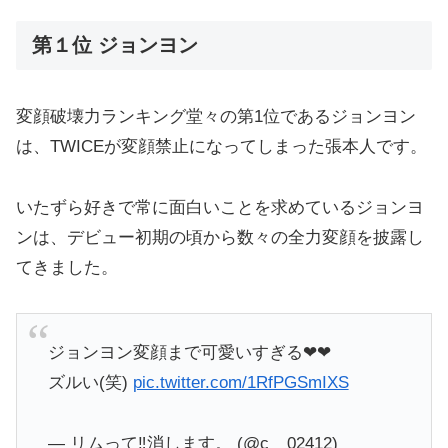
第１位 ジョンヨン
変顔破壊力ランキング堂々の第1位であるジョンヨン
は、TWICEが変顔禁止になってしまった張本人です。
いたずら好きで常に面白いことを求めているジョンヨ
ンは、デビュー初期の頃から数々の全力変顔を披露し
てきました。
ジョンヨン変顔まで可愛いすぎる❤︎❤︎
ズルい(笑)
pic.twitter.com/1RfPGSmIXS
— リムって‼︎消します。 (@c__02412)