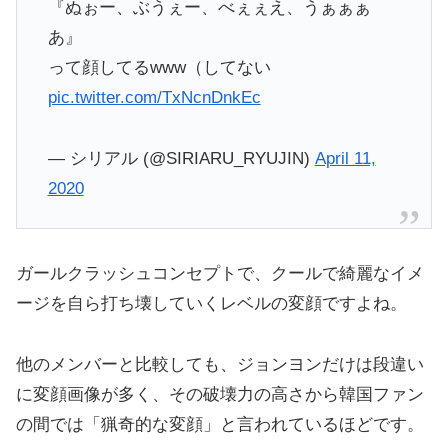
『ぬぉー、ぶうぇー、べぇぇえ、うぁぁぁ
あ』
って顔してるwww（してない
pic.twitter.com/TxNcnDnkEc
— シリアル (@SIRIARU_RYUJIN)
April 11,
2020
ガールクラッシュコンセプトで、クールで綺麗なイメ
ージを自ら打ち壊していくレベルの変顔ですよね。
他のメンバーと比較しても、ジョンヨンだけは段違い
に変顔画像が多く、その破壊力の高さから韓国ファン
の間では「猟奇的な変顔」と言われているほどです。