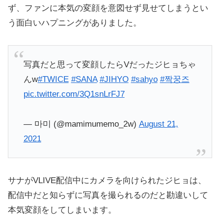
ず、ファンに本気の変顔を意図せず見せてしまうとい
う面白いハプニングがありました。
写真だと思って変顔したらVだったジヒョちゃ
んw
#TWICE
#SANA
#JIHYO
#sahyo
#짝꿍즈
pic.twitter.com/3Q1snLrFJ7
— 마미 (@mamimumemo_2w)
August 21,
2021
サナがVLIVE配信中にカメラを向けられたジヒョは、
配信中だと知らずに写真を撮られるのだと勘違いして
本気変顔をしてしまいます。