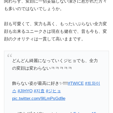
関わらず、変顔に一切妥協しない潔さに惹かれた方々
も多いのではないでしょうか。
顔も可愛くて、実力も高く、もったいぶらない全力変
顔も出来るユニークさは現在も健在で、昔も今も、変
顔のクオリティは一貫して高いままです。
どんどん綺麗になっていくジヒョでも、全力
の変顔は変わらないㅋㅋㅋㅋㅋ
飾らない姿が最高に好き✨!!!!
#TWICE
#트와이
스
#JIHYO
#지효
#ジヒョ
pic.twitter.com/9ILmPsGd9e