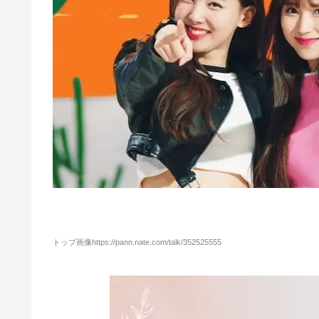
トップ画像https://pann.nate.com/talk/352525555