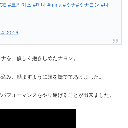
ICE
#트와이스
#미나
#mina
#ミナ
#ミナヨン
#나
 4, 2016
ミナを、優しく抱きしめたナヨン。
み込み、励ますように頭を撫でてあげました。
でパフォーマンスをやり遂げることが出来ました。