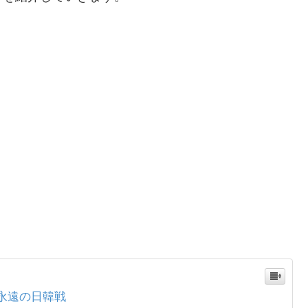
&永遠の日韓戦