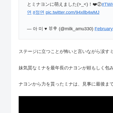
とミナヨンに萌えました(>_<)！❤️②
#TW
연
#정연
pic.twitter.com/94xllb4wMJ
— 아 미 ♥︎ 🐰🍭 (@milk_amu330)
February
ステージに立つことが怖いと言いながら涙す
妹気質なミナを最年長のナヨンが頼もしく包
ナヨンから力を貰ったミナは、見事に最後ま