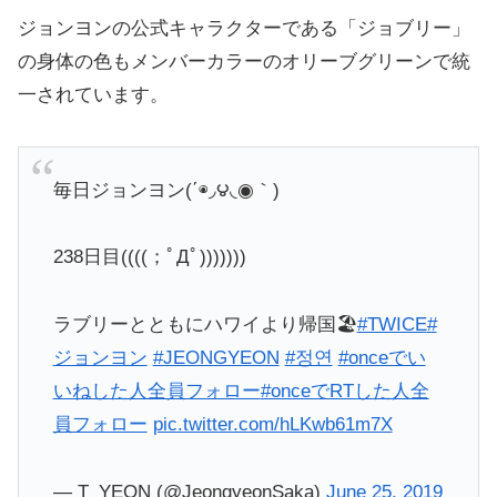
ジョンヨンの公式キャラクターである「ジョブリー」
の身体の色もメンバーカラーのオリーブグリーンで統
一されています。
毎日ジョンヨン(΄◉◞౪◟◉｀)
238日目((((；ﾟДﾟ)))))))
ラブリーとともにハワイより帰国🏖
#TWICE
#
ジョンヨン
#JEONGYEON
#정연
#onceでい
いねした人全員フォロー
#onceでRTした人全
員フォロー
pic.twitter.com/hLKwb61m7X
— T_YEON (@JeongyeonSaka)
June 25, 2019