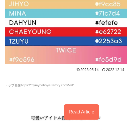
2023.05.14
2022.12.14
トップ画像https://mymyhobbyis.tistory.com/5911
Read Article