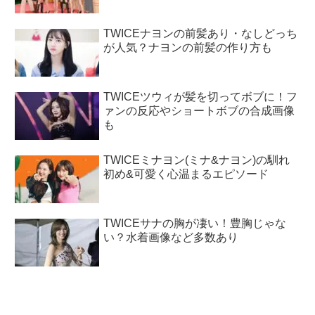
TWICEナヨンの前髪あり・なしどっち
が人気？ナヨンの前髪の作り方も
TWICEツウィが髪を切ってボブに！フ
ァンの反応やショートボブの合成画像
も
TWICEミナヨン(ミナ&ナヨン)の馴れ
初め&可愛く心温まるエピソード
TWICEサナの胸が凄い！豊胸じゃな
い？水着画像など多数あり