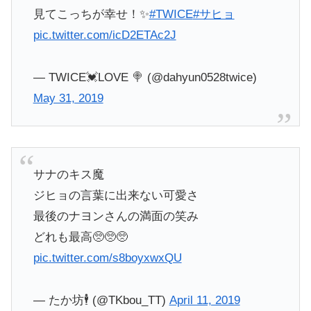
見てこっちが幸せ！✨
#TWICE
#サヒョ
pic.twitter.com/icD2ETAc2J
— TWICE💓LOVE 🍭 (@dahyun0528twice)
May 31, 2019
サナのキス魔
ジヒョの言葉に出来ない可愛さ
最後のナヨンさんの満面の笑み
どれも最高🥺🥺🥺
pic.twitter.com/s8boyxwxQU
— たか坊🕴 (@TKbou_TT)
April 11, 2019