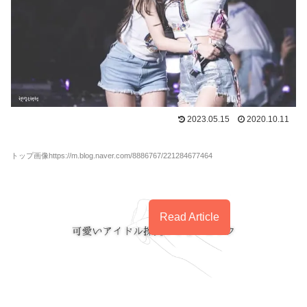
2023.05.15
2020.10.11
トップ画像https://m.blog.naver.com/8886767/221284677464
Read Article