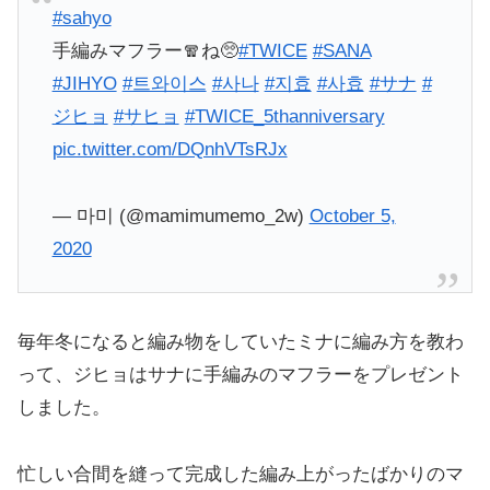
#sahyo
手編みマフラー🧣ね🥺
#TWICE
#SANA
#JIHYO
#트와이스
#사나
#지효
#사효
#サナ
#
ジヒョ
#サヒョ
#TWICE_5thanniversary
pic.twitter.com/DQnhVTsRJx
— 마미 (@mamimumemo_2w)
October 5,
2020
毎年冬になると編み物をしていたミナに編み方を教わ
って、ジヒョはサナに手編みのマフラーをプレゼント
しました。
忙しい合間を縫って完成した編み上がったばかりのマ