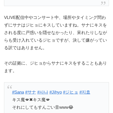
VLIVE配信中やコンサート中、場所やタイミング問わ
ずにサナはジヒョにキスしていますね。サナにキスを
される度に戸惑いを隠せなかったり、呆れたりしなが
らも受け入れているジヒョですが、決して嫌がってい
る訳ではありません。
その証拠に、ジヒョからサナにキスをすることもあり
ます。
#Sana
#サナ
#사나
#Jihyo
#ジヒョ
#지효
キス魔💋✖︎キス魔💋
それにしてもすんごい音www😂