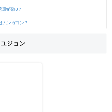
恋愛経験0？
はムンガヨン？
ムユジョン