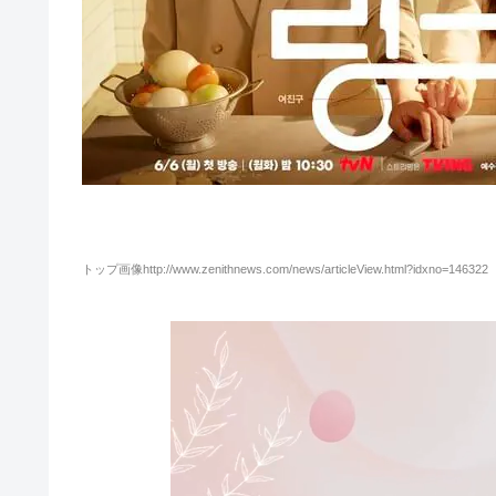
トップ画像http://www.zenithnews.com/news/articleView.html?idxno=146322