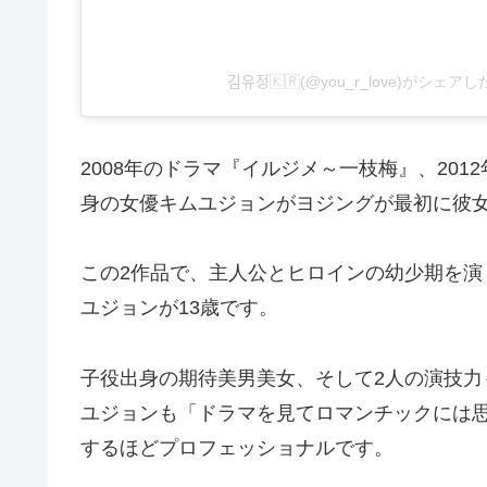
김유정🇰🇷(@you_r_love)がシェ
2008年のドラマ『イルジメ～一枝梅』、20
身の女優キムユジョンがヨジングが最初に彼
この2作品で、主人公とヒロインの幼少期を演じ
ユジョンが13歳です。
子役出身の期待美男美女、そして2人の演技
ユジョンも「ドラマを見てロマンチックには
するほどプロフェッショナルです。