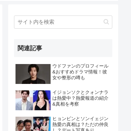
関連記事
ウドファンのプロフィール
&おすすめドラマ情報！彼
女や整形の噂も
イジョンソクとクォンナラ
は熱愛中？熱愛報道の紹介
&真相を考察
ヒョンビンとソンイェジン
熱愛の真相は？ただの仲良
し？デート写真あり