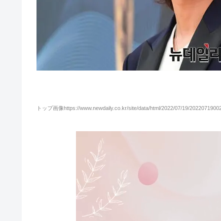
トップ画像https://www.newdaily.co.kr/site/data/html/2022/07/19/20220719002