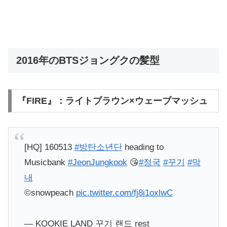
2016年のBTSジョングクの髪型
『FIRE』：ライトブラウン×ウェーブマッシュ
[HQ] 160513
#방탄소년단
heading to
Musicbank
#JeonJungkook
😘
#정국
#꾸기
#막
내
©snowpeach
pic.twitter.com/fj8i1oxlwC
— KOOKIE LAND 꾸기 랜드 rest