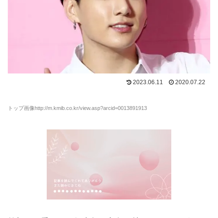
2023.06.11
2020.07.22
トップ画像http://m.kmib.co.kr/view.asp?arcid=0013891913