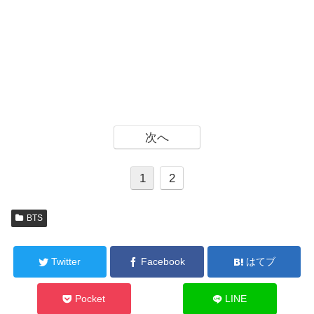
次へ
1
2
BTS
Twitter
Facebook
はてブ
Pocket
LINE