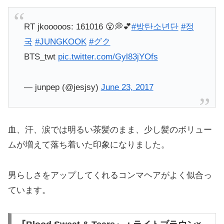
RT jkooooos: 161016 😮💭💕
#방탄소년단
#정
국
#JUNGKOOK
#グク
BTS_twt
pic.twitter.com/Gyl83jYOfs
— junpep (@jesjsy)
June 23, 2017
血、汗、涙では明るい茶髪のまま、少し髪のボリュー
ムが増えて落ち着いた印象になりました。
男らしさをアップしてくれるコンマヘアがよく似合っ
ています。