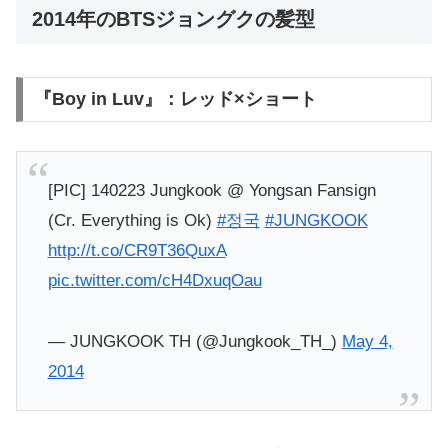
2014年のBTSジョングクの髪型
『Boy in Luv』：レッド×ショート
[PIC] 140223 Jungkook @ Yongsan Fansign
(Cr. Everything is Ok)
#정국
#JUNGKOOK
http://t.co/CR9T36QuxA
pic.twitter.com/cH4DxuqOau
— JUNGKOOK TH (@Jungkook_TH_)
May 4,
2014