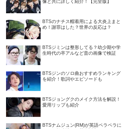
像と共に詳しく紹介！【完全版】
BTSのナチス帽着用による大炎上まと
め！謝罪はした？世界の反応は？
BTSジミンは整形してる？幼少期や学
生時代の卒アルなど昔の画像で検証
BTSジンのソロ曲おすすめランキング
を紹介！歌詞やエピソードも
BTSジョングクのメイク方法を解説！
愛用リップも紹介
BTSナムジュン(RM)が英語ペラペラに