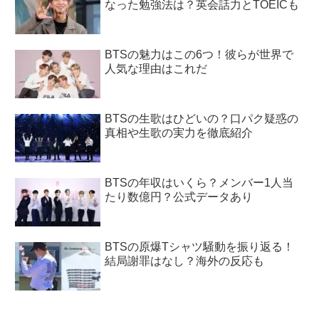
なった勉強法は？英会話力とTOEICも
BTSの魅力はこの6つ！彼らが世界で
人気な理由はこれだ
BTSの生歌はひどいの？口パク疑惑の
真相や生歌の実力を徹底紹介
BTSの年収はいくら？メンバー1人当
たり数億円？公式データあり
BTSの原爆Tシャツ騒動を振り返る！
結局謝罪はなし？海外の反応も