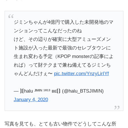
ジミンちゃんが4億円で購入した未開発地のマ
ンションってこんなだったのね
けど、その辺りが確実に大型アミューズメン
ト施設が入った最新で最強のセレブタウンに
生まれ変わる予定（KPOP monsterの記事によ
れば）って財テクまで兼ね備えてるジミンち
ゃんどんだけぇ〜
pic.twitter.com/YnzyLirIYf
— ⟭⟬halu ᴶᴵᴹᴵᴺ ¹⁰¹³ ʙᴇ⟬⟭ (@halu_BTSJIMIN)
January 4, 2020
写真を見ても、とても古い物件でどうしてこんな所