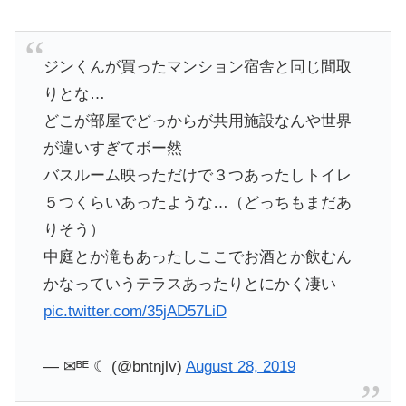
ジンくんが買ったマンション宿舎と同じ間取
りとな…
どこが部屋でどっからが共用施設なんや世界
が違いすぎてボー然
バスルーム映っただけで３つあったしトイレ
５つくらいあったような…（どっちもまだあ
りそう）
中庭とか滝もあったしここでお酒とか飲むん
かなっていうテラスあったりとにかく凄い
pic.twitter.com/35jAD57LiD
— ✉︎ᴮᴱ ☾ (@bntnjlv)
August 28, 2019