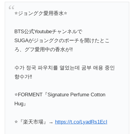
⭐️ジョングク愛用香水⭐️
BTS公式Youtubeチャンネルで
SUGAがジョングクのポーチを開けたとこ
ろ、グフ愛用中の香水が‼️
수가 정국 파우치를 열었는데 굼부 애용 중인
향수가‼️
⭐️FORMENT『Signature Perfume Cotton
Hug』
⭐️『楽天市場』→
https://t.co/LyadRs1EcI