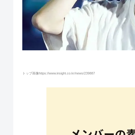
トップ画像https://www.insight.co.kr/news/239887