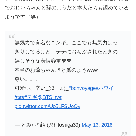
でおじいちゃんと孫のようだと本人たちも認めている
ようです（笑）
無気力で有名なユンギ。ここでも無気力はっ
きりしてるけど、テテにおんぶされたときの
嬉しそうな表情😆🧡🧡🧡
本当のお爺ちゃん👴と孫のようwww
尊い。。。
可愛い、辛い_(:3」∠)_
#bonvoyage
#ハワイ
#bts
#テギ
@BTS_twt
pic.twitter.com/Uo5LFSUeOv
— とみぃ⁷ 🎣 (@hitosuga39)
May 13, 2018