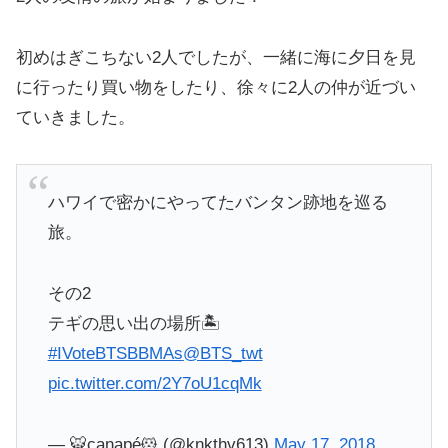
初めはぎこちない2人でしたが、一緒に海に夕日を見
に行ったり買い物をしたり、徐々に2人の仲が近づい
ていきました。
ハワイで密かにやってたバンタン跡地を巡る
旅。
その2
テギの思い出の場所🏝
#IVoteBTSBBMAs
@BTS_twt
pic.twitter.com/2Y7oU1cqMk
— 🐯canapé🐹 (@knkthv613)
May 17, 2018