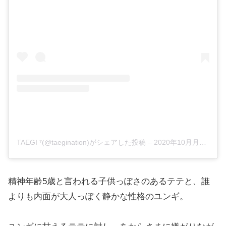
TAEGI ⁷(@taegination)がシェアした投稿
–
2020年10月月27日午後11時02分PDT
精神年齢5歳と言われる子供っぽさのあるテテと、誰
よりも内面が大人っぽく静かな性格のユンギ。