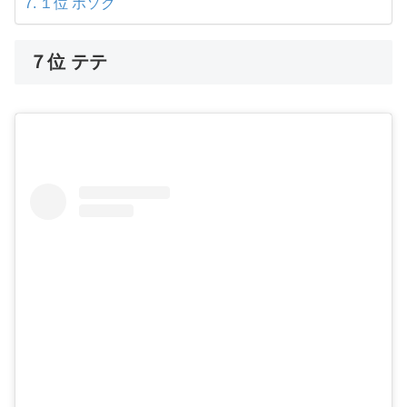
１位 ホソク
７位 テテ