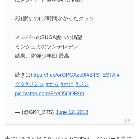
2分訳すのに2時間かかったクッソ
メンバーのSUGA愛への渇望
ミンシュガのツンデレデレ
結果、防弾少年団 最高
続きは
https://t.co/erOPGAeo0f
#BTSFESTA
#
グク
#ジミン
#ナム
#ホビ
#ジン
pic.twitter.com/FeeO5QQFzm
— (@GKF_BTS)
June 12, 2018
表にはあまり出さないシュガですが、メンバーを気に