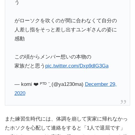
う
がローソクを吹くのが間に合わなくて自分の
人差し指をそっと差し出すユンギさんの姿に
感動
この頃からメンバー想いの本物の
家族だと思う
pic.twitter.com/Dxp9dlG3Ga
— komi ❤️ ᴾᵀᴰ ¨̮ (@ya1230ma)
December 29,
2020
また練習生時代には、体調を崩して実家に帰れなかっ
たホソクを心配して連絡をすると「1人で退屈です」