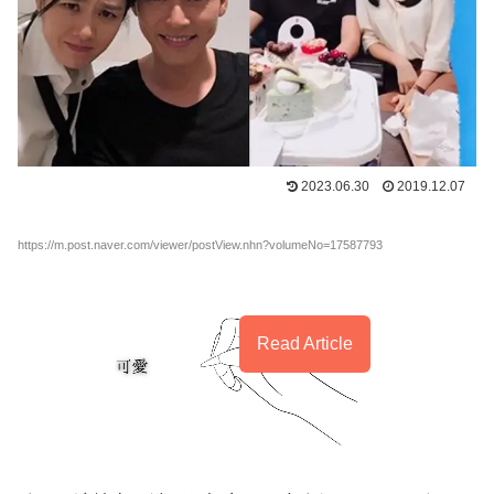
2023.06.30
2019.12.07
https://m.post.naver.com/viewer/postView.nhn?volumeNo=17587793
Read Article