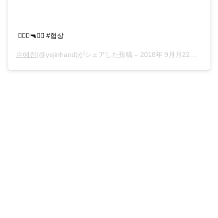
👩🏻‍✈️🔫🧟‍♂️ #협상
손예진
(@yejinhand)がシェアした投稿 –
2018年 9月月22日午前1時53分PDT