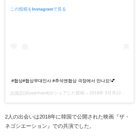
この投稿をInstagramで見る
#협상#협상무대인사 #추석엔협상 극장에서 만나요!💕
손예진
(@yejinhand)がシェアした投稿 –
2018年 9月月22日午前12時58分PDT
2人の出会いは2018年に韓国で公開された映画『ザ・
ネゴシエーション』での共演でした。