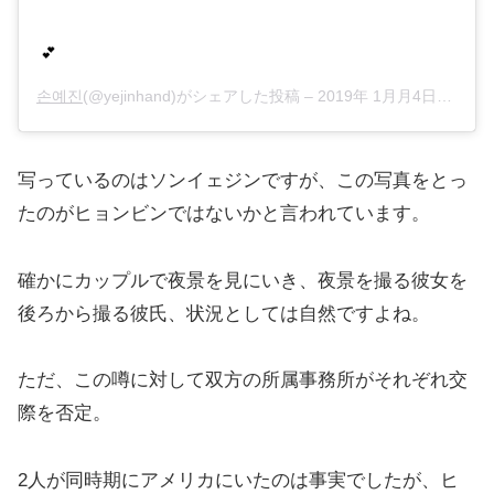
💕
손예진
(@yejinhand)がシェアした投稿 –
2019年 1月月4日午後11時47分PST
写っているのはソンイェジンですが、この写真をとっ
たのがヒョンビンではないかと言われています。
確かにカップルで夜景を見にいき、夜景を撮る彼女を
後ろから撮る彼氏、状況としては自然ですよね。
ただ、この噂に対して双方の所属事務所がそれぞれ交
際を否定。
2人が同時期にアメリカにいたのは事実でしたが、ヒ