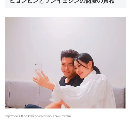
ヒョンビンとソンイェジンの熱愛の真相
http://news.tf.co.kr/read/entertain/1742679.htm