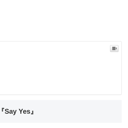
』
ay Yes』