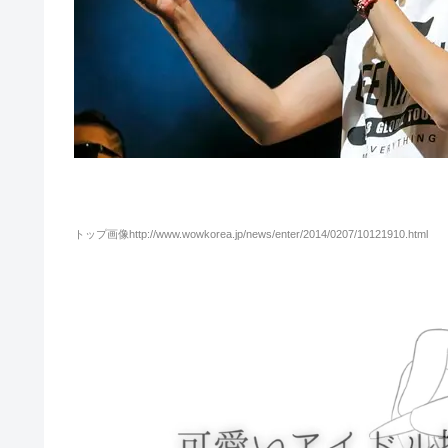
トップ画像http://www.wowkorea.jp/news/enter/2014/0207/10121910.html