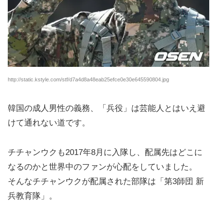
http://static.kstyle.com/stf/d7a4d8a48eab25efce0e30e645590804.jpg
韓国の成人男性の義務、「兵役」は芸能人とはいえ避
けて通れない道です。
チチャンウクも2017年8月に入隊し、配属先はどこに
なるのかと世界中のファンが心配をしていました。
そんなチチャンウクが配属された部隊は「第3師団 新
兵教育隊」。