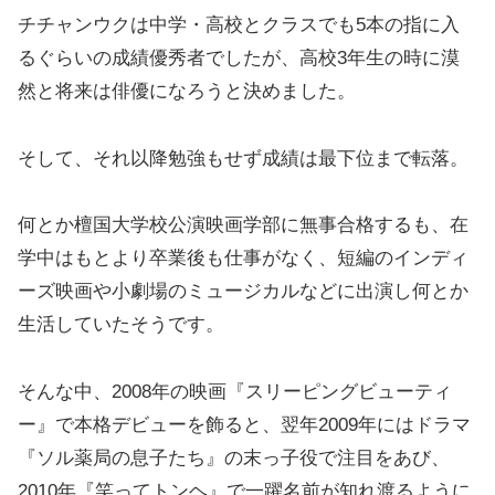
チチャンウクは中学・高校とクラスでも5本の指に入
るぐらいの成績優秀者でしたが、高校3年生の時に漠
然と将来は俳優になろうと決めました。
そして、それ以降勉強もせず成績は最下位まで転落。
何とか檀国大学校公演映画学部に無事合格するも、在
学中はもとより卒業後も仕事がなく、短編のインディ
ーズ映画や小劇場のミュージカルなどに出演し何とか
生活していたそうです。
そんな中、2008年の映画『スリーピングビューティ
ー』で本格デビューを飾ると、翌年2009年にはドラマ
『ソル薬局の息子たち』の末っ子役で注目をあび、
2010年『笑ってトンヘ』で一躍名前が知れ渡るように