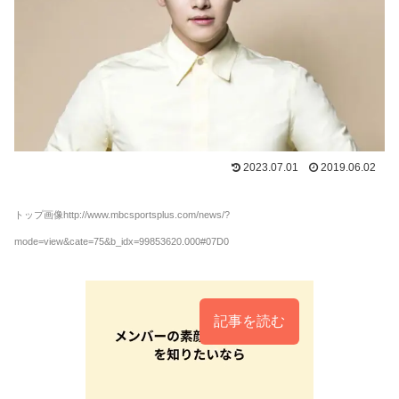
2023.07.01
2019.06.02
トップ画像http://www.mbcsportsplus.com/news/?
mode=view&cate=75&b_idx=99853620.000#07D0
記事を読む