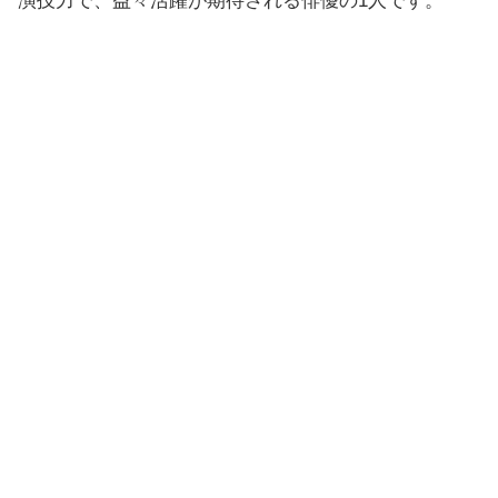
演技力で、益々活躍が期待される俳優の1人です。