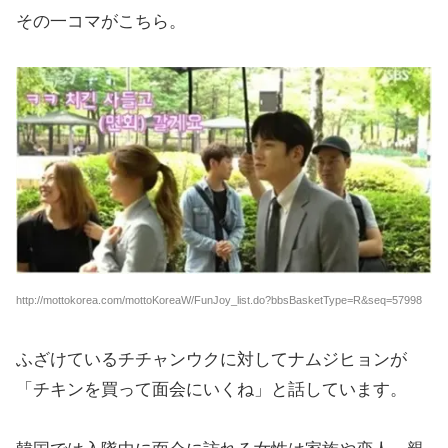
その一コマがこちら。
http://mottokorea.com/mottoKoreaW/FunJoy_list.do?bbsBasketType=R&seq=57998
ふざけているチチャンウクに対してナムジヒョンが
「チキンを買って面会にいくね」と話しています。