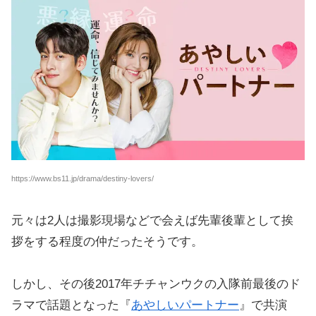
https://www.bs11.jp/drama/destiny-lovers/
元々は2人は撮影現場などで会えば先輩後輩として挨
拶をする程度の仲だったそうです。
しかし、その後2017年チチャンウクの入隊前最後のド
ラマで話題となった『
あやしいパートナー
』で共演