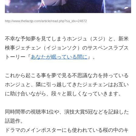
http://www.thefactjp.com/article/read.php?sa_idx=24872
不幸な予知夢を見てしまうホンジュ（スジ）と、新米
検事ジェチェン（イジョンソク）のサスペンスラブス
トーリー『
あなたが眠っている間に
』。
これから起こる事を夢で見る不思議な力を持っている
ホンジュと、隣に引っ越してきたジェチェンはお互い
に助け合いながら、段々と親しくなっていきます。
同時間帯の視聴率1位や、演技大賞5冠などを記録した
話題作。
ドラマのメインポスターにも使われている桜の中のキ