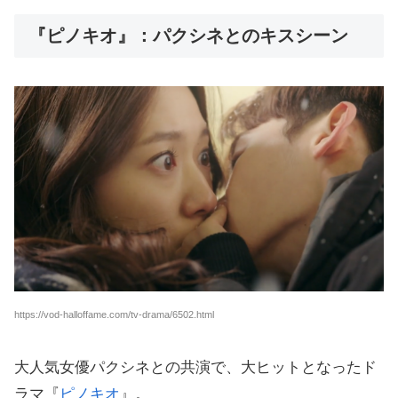
『ピノキオ』：パクシネとのキスシーン
https://vod-halloffame.com/tv-drama/6502.html
大人気女優パクシネとの共演で、大ヒットとなったド
ラマ『
ピノキオ
』。