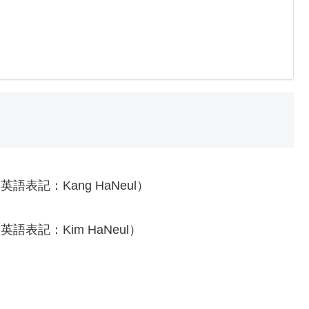
表記：Kang HaNeul）
表記：Kim HaNeul）