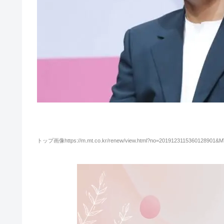
トップ画像https://m.mt.co.kr/renew/view.html?no=2019123115360128901&