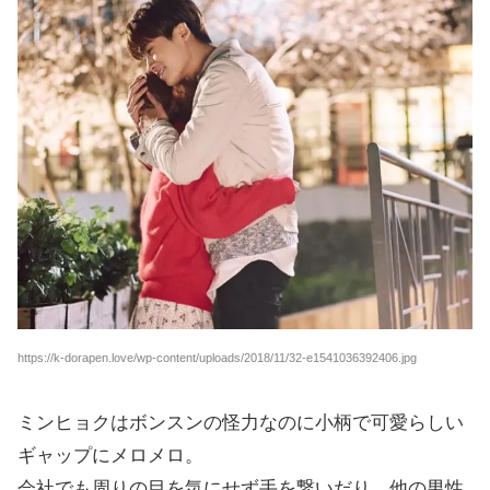
https://k-dorapen.love/wp-content/uploads/2018/11/32-e1541036392406.jpg
ミンヒョクはボンスンの怪力なのに小柄で可愛らしい
ギャップにメロメロ。
会社でも周りの目を気にせず手を繋いだり、他の男性