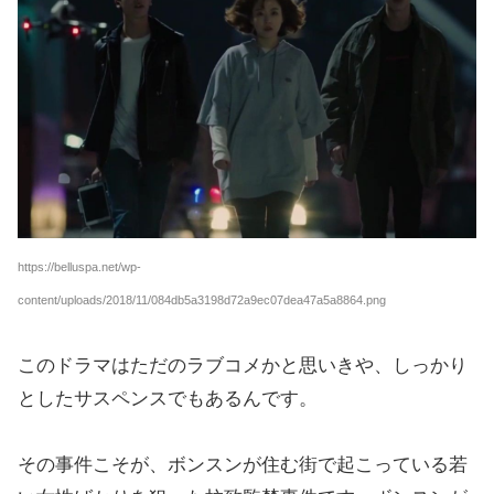
https://belluspa.net/wp-
content/uploads/2018/11/084db5a3198d72a9ec07dea47a5a8864.png
このドラマはただのラブコメかと思いきや、しっかり
としたサスペンスでもあるんです。
その事件こそが、ボンスンが住む街で起こっている若